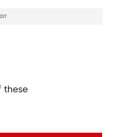
017
f these
VOC2024-5
|
Hoodie 20
€35,00