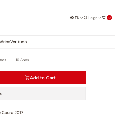
EN
Login
0
órios
Ver tudo
Anos
10 Anos
Add to Cart
s
e Coura 2017