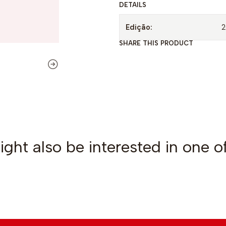
DETAILS
t
y
Edição:
2
SHARE THIS PRODUCT
ght also be interested in one o