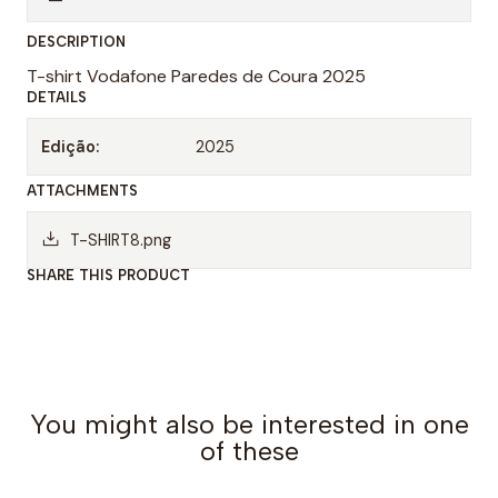
n
DESCRIPTION
t
T-shirt Vodafone Paredes de Coura 2025
i
DETAILS
t
y
Edição:
2025
ATTACHMENTS
T-SHIRT8.png
SHARE THIS PRODUCT
You might also be interested in one
of these