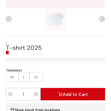
|
T-shirt 2025
TAMANHO
M
L
XL
Add to Cart
Q
u
Show stock from locations
a