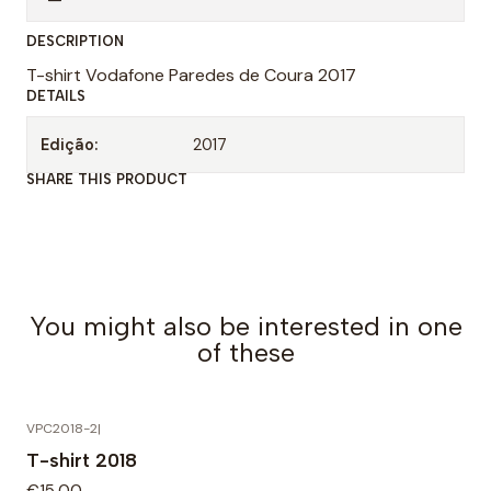
n
DESCRIPTION
t
T-shirt Vodafone Paredes de Coura 2017
i
DETAILS
t
y
Edição:
2017
SHARE THIS PRODUCT
You might also be interested in one
of these
VPC2018-2
|
T-shirt 2018
€15,00