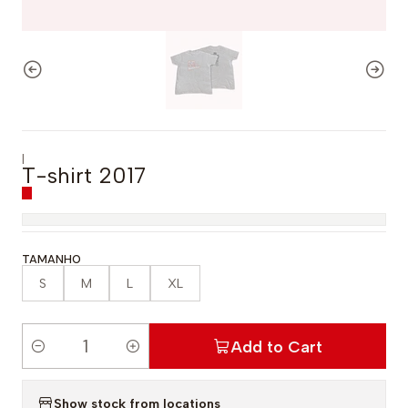
|
T-shirt 2017
TAMANHO
S
M
L
XL
Add to Cart
Q
u
Show stock from locations
a