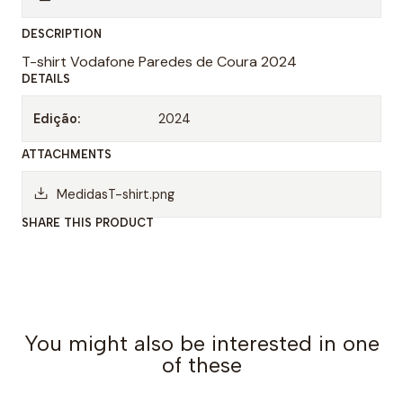
n
DESCRIPTION
t
T-shirt Vodafone Paredes de Coura 2024
i
DETAILS
t
y
Edição:
2024
ATTACHMENTS
MedidasT-shirt.png
SHARE THIS PRODUCT
You might also be interested in one
of these