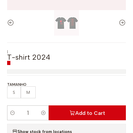
|
T-shirt 2024
TAMANHO
S
M
Add to Cart
Q
u
Show stock from locations
a