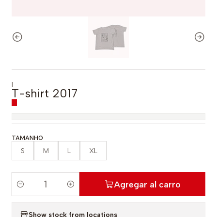
|
T-shirt 2017
TAMANHO
S
M
L
XL
Agregar al carro
C
a
Show stock from locations
n