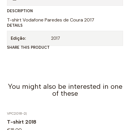
t
DESCRIPTION
i
T-shirt Vodafone Paredes de Coura 2017
d
DETAILS
a
d
Edição:
2017
SHARE THIS PRODUCT
You might also be interested in one
of these
VPC2018-2
|
T-shirt 2018
€15,00