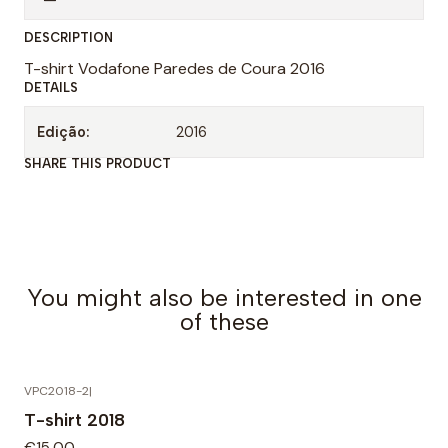
t
DESCRIPTION
i
T-shirt Vodafone Paredes de Coura 2016
d
DETAILS
a
d
Edição:
2016
SHARE THIS PRODUCT
You might also be interested in one
of these
VPC2018-2
|
T-shirt 2018
€15,00