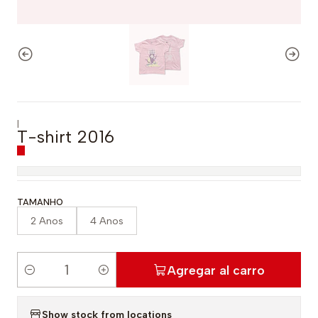
|
T-shirt 2016
TAMANHO
2 Anos
4 Anos
Agregar al carro
C
a
Show stock from locations
n