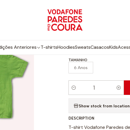
Inicio
Edições Anteriores
2015
T-shirt 2015
|
T-shirt 2015
dições Anteriores
T-shirts
Hoodies
Sweats
Casacos
Kids
Acess
TAMANHO
6 Anos
C
a
Show stock from location
n
t
DESCRIPTION
i
T-shirt Vodafone Paredes d
d