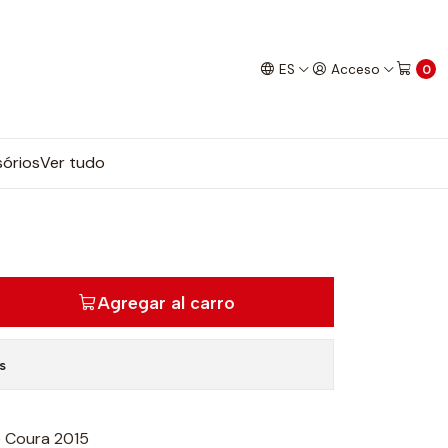
ES
Acceso
0
órios
Ver tudo
Agregar al carro
s
e Coura 2015