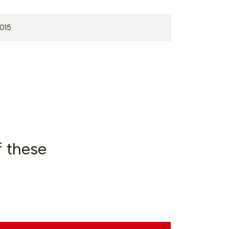
015
f these
VPC2018-3
|
T-shirt 20
€15,00