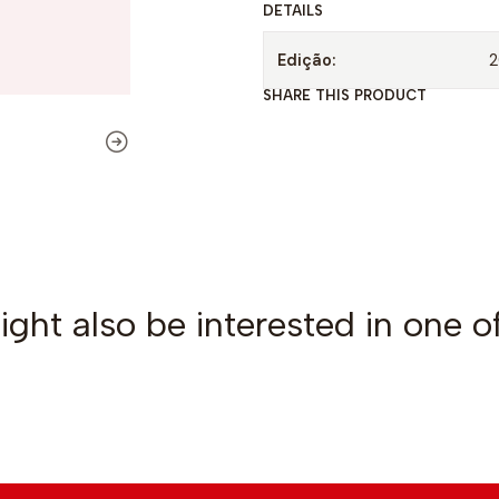
DETAILS
a
d
Edição:
2
SHARE THIS PRODUCT
ght also be interested in one o