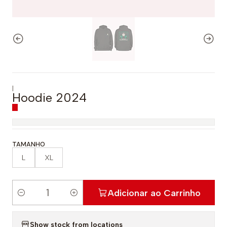
|
Hoodie 2024
TAMANHO
L
XL
Adicionar ao Carrinho
Q
u
Show stock from locations
a