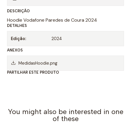
n
DESCRIÇÃO
t
Hoodie Vodafone Paredes de Coura 2024
i
DETALHES
d
a
Edição:
2024
d
ANEXOS
e
MedidasHoodie.png
PARTILHAR ESTE PRODUTO
You might also be interested in one
of these