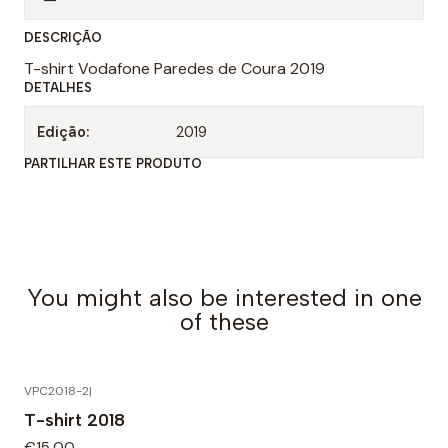
n
DESCRIÇÃO
t
T-shirt Vodafone Paredes de Coura 2019
i
DETALHES
d
a
Edição:
2019
d
PARTILHAR ESTE PRODUTO
e
You might also be interested in one
of these
VPC2018-2
|
T-shirt 2018
€15,00