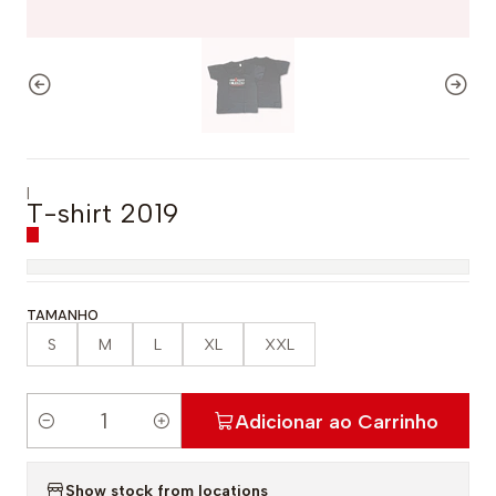
|
T-shirt 2019
TAMANHO
S
M
L
XL
XXL
Adicionar ao Carrinho
Q
u
Show stock from locations
a