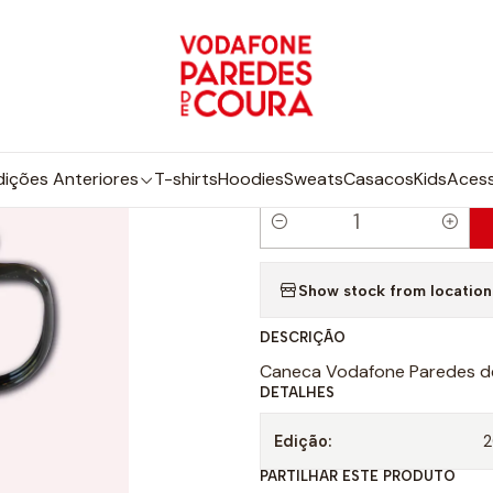
Início
Edições Anteriores
2025
Caneca 2025
|
Caneca 2025
dições Anteriores
T-shirts
Hoodies
Sweats
Casacos
Kids
Acess
Q
u
Show stock from location
a
n
DESCRIÇÃO
t
Caneca Vodafone Paredes d
i
DETALHES
d
a
Edição:
d
PARTILHAR ESTE PRODUTO
e