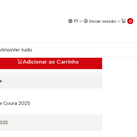
PT
Iniciar sessão
0
órios
Ver tudo
Adicionar ao Carrinho
s
e Coura 2025
2025