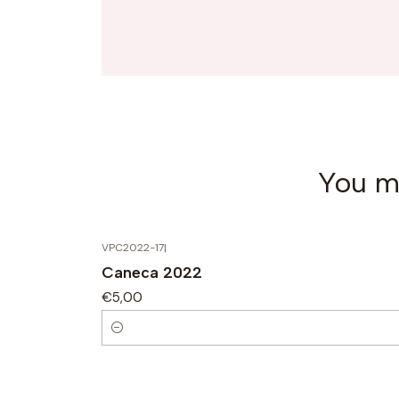
You mi
VPC2022-17
|
Caneca 2022
€5,00
Q
u
a