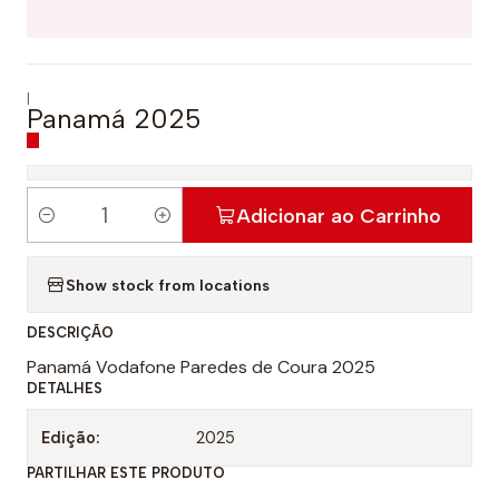
|
Panamá 2025
Adicionar ao Carrinho
Q
u
Show stock from locations
a
n
DESCRIÇÃO
t
Panamá Vodafone Paredes de Coura 2025
i
DETALHES
d
a
Edição:
2025
d
PARTILHAR ESTE PRODUTO
e