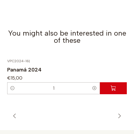
You might also be interested in one
of these
VPC2024-16
|
Panamá 2024
€15,00
Q
u
a
n
t
i