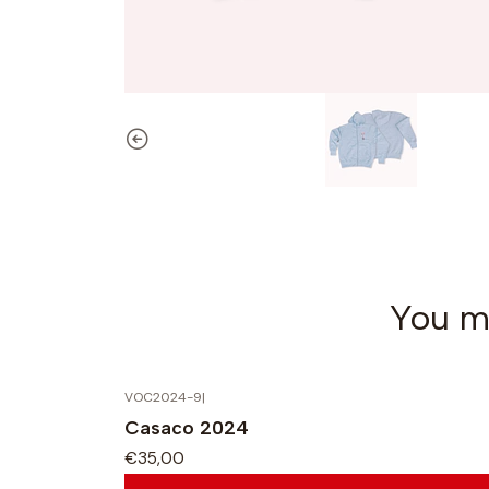
You mi
VOC2024-9
|
Casaco 2024
€35,00