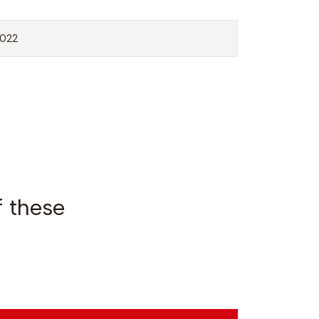
022
f these
VOC2023-10
|
Casaco 2
€25,00