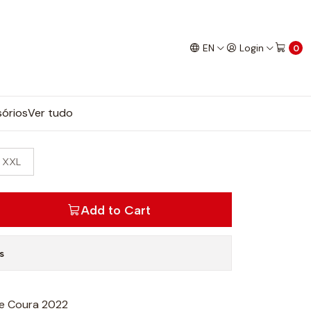
EN
Login
0
órios
Ver tudo
XXL
Add to Cart
s
e Coura 2022