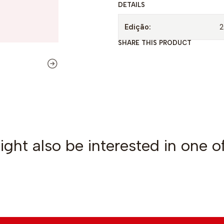
DETAILS
t
y
Edição:
2
SHARE THIS PRODUCT
ght also be interested in one o