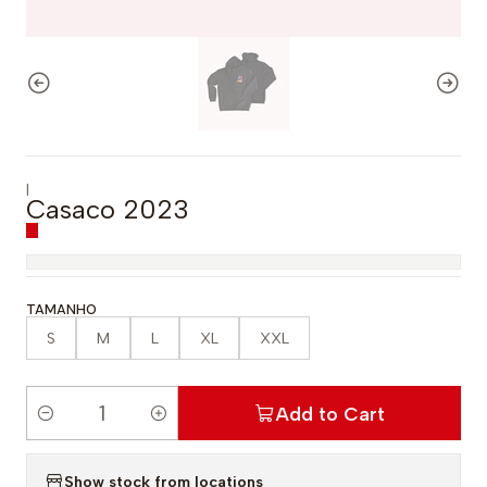
|
Casaco 2023
TAMANHO
S
M
L
XL
XXL
Add to Cart
Q
u
Show stock from locations
a