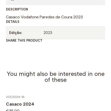
n
DESCRIPTION
t
Casaco Vodafone Paredes de Coura 2023
i
DETAILS
t
y
Edição:
2023
SHARE THIS PRODUCT
You might also be interested in one
of these
VOC2024-9
|
Casaco 2024
€35,00