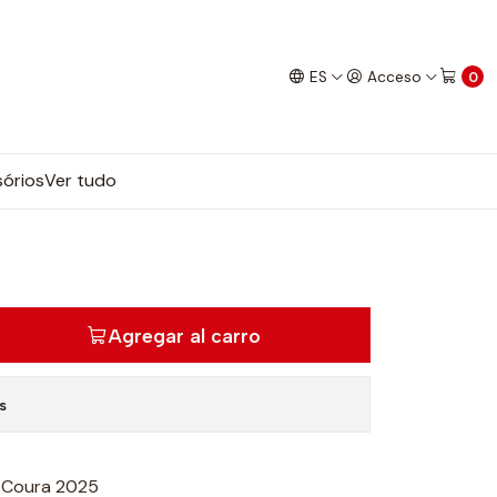
ES
Acceso
0
órios
Ver tudo
Agregar al carro
s
 Coura 2025