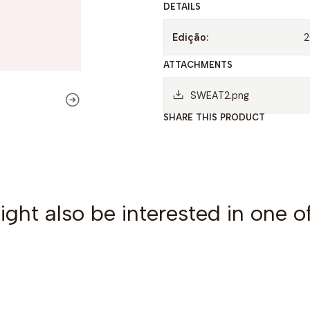
DETAILS
a
d
Edição:
ATTACHMENTS
SWEAT2.png
SHARE THIS PRODUCT
ght also be interested in one o