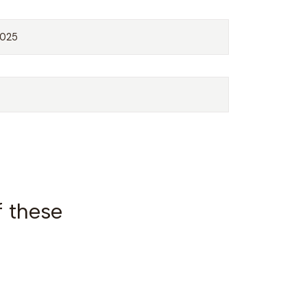
2025
f these
VPS2018-6
|
Sweat 201
€20,00