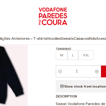
Inicio
Edições Anteriores
2025
Sweat 2025
|
Sweat 2025
dições Anteriores
T-shirts
Hoodies
Sweats
Casacos
Kids
Acess
TAMANHO
M
L
XXL
C
a
Show stock from location
n
t
DESCRIPTION
i
Sweat Vodafone Paredes de
d