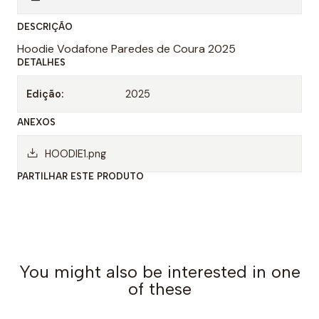
n
DESCRIÇÃO
t
Hoodie Vodafone Paredes de Coura 2025
i
DETALHES
d
a
Edição:
2025
d
ANEXOS
e
HOODIE1.png
PARTILHAR ESTE PRODUTO
You might also be interested in one
of these