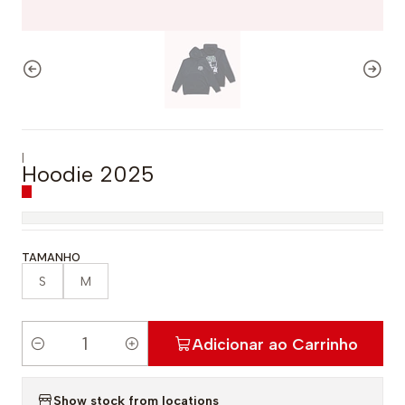
|
Hoodie 2025
TAMANHO
S
M
Adicionar ao Carrinho
Q
u
Show stock from locations
a