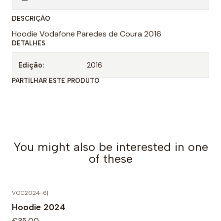
n
DESCRIÇÃO
t
Hoodie Vodafone Paredes de Coura 2016
i
DETALHES
d
a
Edição:
2016
d
PARTILHAR ESTE PRODUTO
e
You might also be interested in one
of these
VOC2024-6
|
Hoodie 2024
€35,00