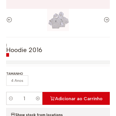
|
Hoodie 2016
TAMANHO
4 Anos
Adicionar ao Carrinho
Q
u
Show stock from locations
a