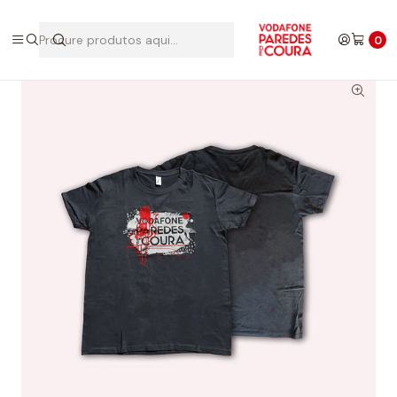
Início
Edições Anteriores
Outras
T-shirt
0