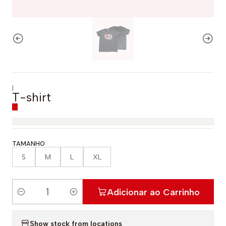
|
T-shirt
TAMANHO
S
M
L
XL
Adicionar ao Carrinho
Q
u
Show stock from locations
a