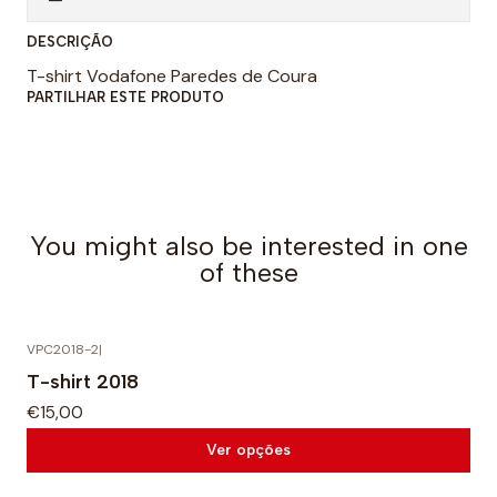
n
DESCRIÇÃO
t
T-shirt Vodafone Paredes de Coura
i
PARTILHAR ESTE PRODUTO
d
a
d
e
You might also be interested in one
of these
VPC2018-2
|
T-shirt 2018
€15,00
Ver opções