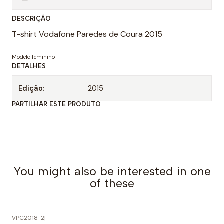
n
DESCRIÇÃO
t
T-shirt Vodafone Paredes de Coura 2015
i
d
Modelo feminino
a
DETALHES
d
Edição:
2015
e
PARTILHAR ESTE PRODUTO
You might also be interested in one
of these
VPC2018-2
|