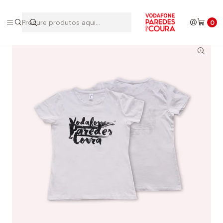
Início
Edições Anteriores
2015
T-shirt 2015
0