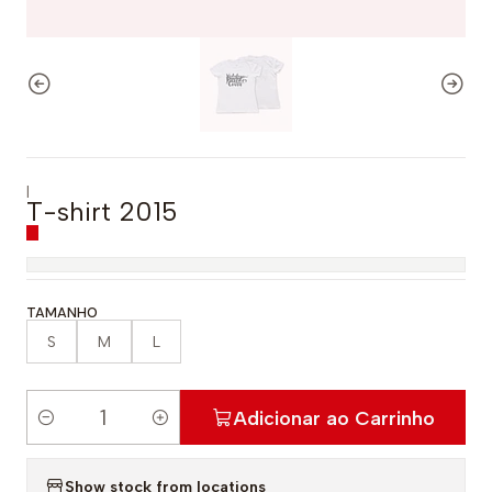
|
T-shirt 2015
TAMANHO
S
M
L
Adicionar ao Carrinho
Q
u
Show stock from locations
a