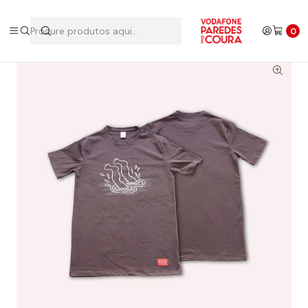
Início
Edições Anteriores
2018
T-shirt 2018
0