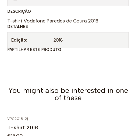
n
DESCRIÇÃO
t
T-shirt Vodafone Paredes de Coura 2018
i
DETALHES
d
a
Edição:
2018
d
PARTILHAR ESTE PRODUTO
e
You might also be interested in one
of these
VPC2018-2
|
T-shirt 2018
€15,00