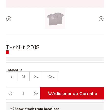
|
T-shirt 2018
TAMANHO
S
M
XL
XXL
Adicionar ao Carrinho
Q
u
Show stock from locations
a