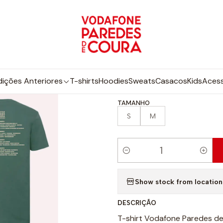
Início
Edições Anteriores
2024
T-shirt 2024
|
T-shirt 2024
dições Anteriores
T-shirts
Hoodies
Sweats
Casacos
Kids
Acess
TAMANHO
S
M
Q
u
Show stock from location
a
n
DESCRIÇÃO
t
T-shirt Vodafone Paredes d
i