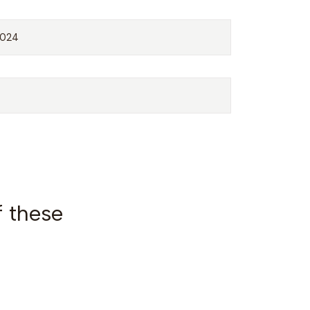
2024
f these
VPC2018-3
|
T-shirt 20
€15,00