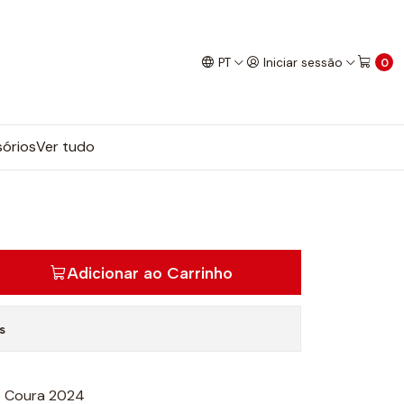
PT
Iniciar sessão
0
órios
Ver tudo
Adicionar ao Carrinho
s
e Coura 2024