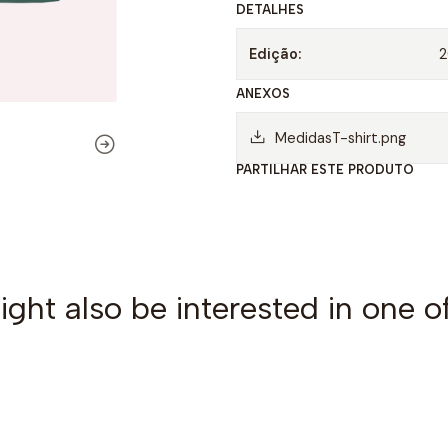
DETALHES
d
a
Edição:
d
ANEXOS
e
MedidasT-shirt.png
PARTILHAR ESTE PRODUTO
ght also be interested in one o